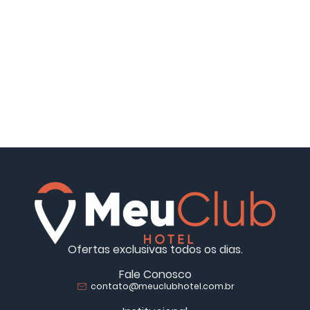
menos!
Faça a sua busca e reserve hotéis muito
mais baratos
COMEÇAR A RESERVAR
Ofertas exclusivas todos os dias.
Fale Conosco
contato@meuclubhotel.com.br