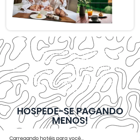
Encontre o hotel perfeito para
sua próxima Viagem ao
pesquisar abaixo e descubra a
incrível economia que
oferecemos em nossas
tarifas.
HOSPEDE-SE PAGANDO
MENOS!
Carregando hotéis para você...