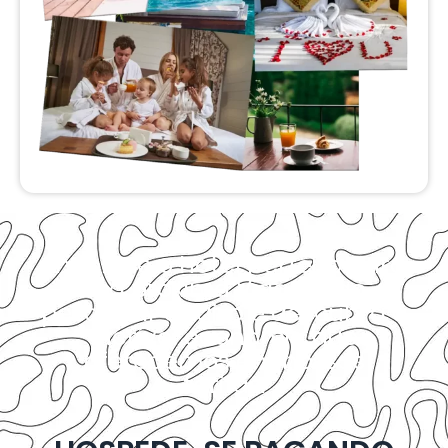
Encontre o hotel perfeito para
sua próxima Viagem ao
pesquisar abaixo e descubra a
incrível economia que
oferecemos em nossas
tarifas.