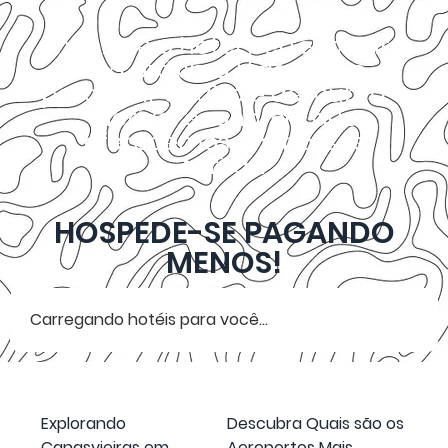
Encontre o hotel perfeito para
sua próxima Viagem ao
pesquisar abaixo e descubra a
incrível economia que
oferecemos em nossas
tarifas.
HOSPEDE-SE PAGANDO
MENOS!
Carregando hotéis para você...
Explorando
Descubra Quais são os
Canasvieiras em
Aeroportos Mais