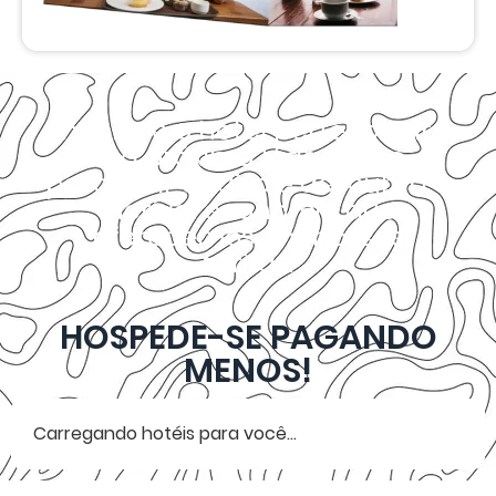
Encontre o hotel perfeito para
sua próxima Viagem ao
pesquisar abaixo e descubra a
incrível economia que
oferecemos em nossas
tarifas.
HOSPEDE-SE PAGANDO
MENOS!
Carregando hotéis para você...