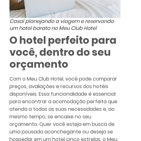
Casal planejando a viagem e reservando
um hotel barato no Meu Club Hotel
O hotel perfeito para
você, dentro do seu
orçamento
Com o Meu Club Hotel, você pode comparar
preços, avaliações e recursos dos hotéis
disponíveis. Essa funcionalidade é essencial
para encontrar a acomodação perfeita que
atenda a todas as suas necessidades e, ao
mesmo tempo, se encaixe no seu
orçamento. Quer você esteja em busca de
uma pousada aconchegante ou deseja se
hospedar em um hotel cinco estrelas, o Meu