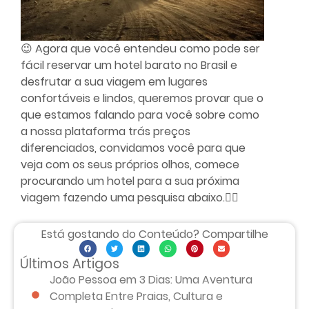
😉 Agora que você entendeu como pode ser
fácil reservar um hotel barato no Brasil e
desfrutar a sua viagem em lugares
confortáveis e lindos, queremos provar que o
que estamos falando para você sobre como
a nossa plataforma trás preços
diferenciados, convidamos você para que
veja com os seus próprios olhos, comece
procurando um hotel para a sua próxima
viagem fazendo uma pesquisa abaixo.👇🏻
Está gostando do Conteúdo? Compartilhe
Últimos Artigos
João Pessoa em 3 Dias: Uma Aventura
Completa Entre Praias, Cultura e