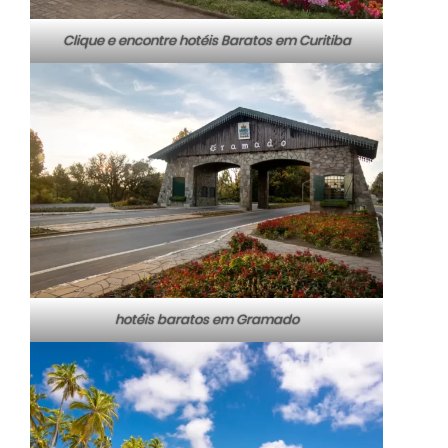
Clique e encontre hotéis Baratos em Curitiba
hotéis baratos em Gramado