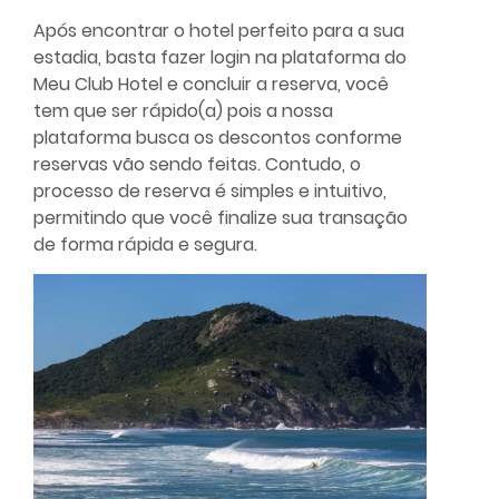
Após encontrar o hotel perfeito para a sua
estadia, basta fazer login na plataforma do
Meu Club Hotel e concluir a reserva, você
tem que ser rápido(a) pois a nossa
plataforma busca os descontos conforme
reservas vão sendo feitas. Contudo, o
processo de reserva é simples e intuitivo,
permitindo que você finalize sua transação
de forma rápida e segura.