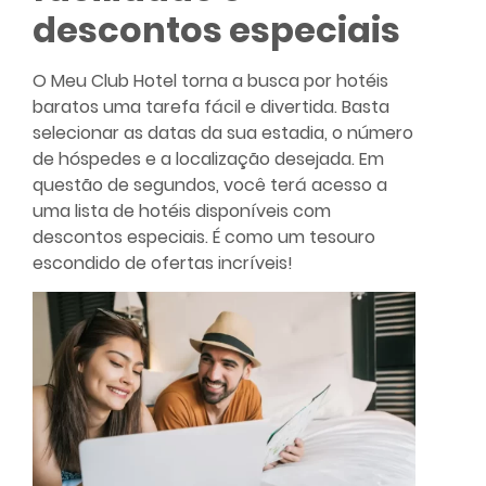
descontos especiais
O Meu Club Hotel torna a busca por hotéis
baratos uma tarefa fácil e divertida. Basta
selecionar as datas da sua estadia, o número
de hóspedes e a localização desejada. Em
questão de segundos, você terá acesso a
uma lista de hotéis disponíveis com
descontos especiais. É como um tesouro
escondido de ofertas incríveis!