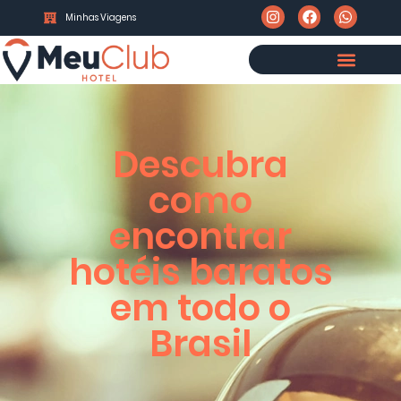
Minhas Viagens
Descubra
como
encontrar
hotéis baratos
em todo o
Brasil