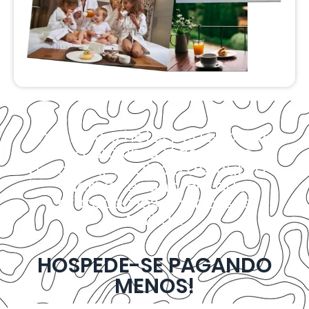
Encontre o hotel perfeito para
sua próxima Viagem ao
pesquisar abaixo e descubra a
incrível economia que
oferecemos em nossas
tarifas.
HOSPEDE-SE PAGANDO
MENOS!