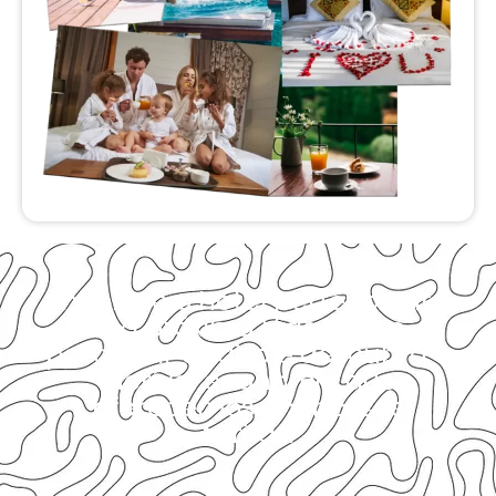
Encontre o hotel perfeito para
sua próxima Viagem ao
pesquisar abaixo e descubra a
incrível economia que
oferecemos em nossas
tarifas.