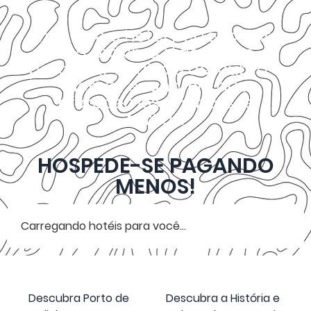
Encontre o hotel perfeito para
sua próxima Viagem ao
pesquisar abaixo e descubra a
incrível economia que
oferecemos em nossas
tarifas.
HOSPEDE-SE PAGANDO
MENOS!
Carregando hotéis para você...
Descubra Porto de
Descubra a História e