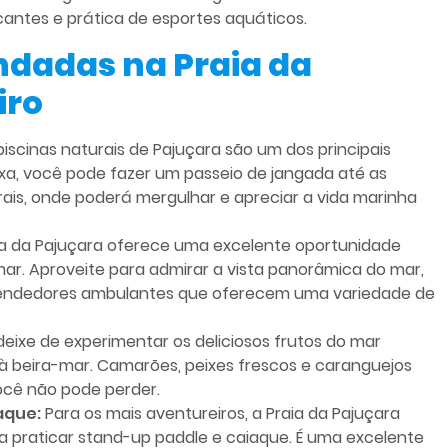
cantes e prática de esportes aquáticos.
dadas na Praia da
iro
iscinas naturais de Pajuçara são um dos principais
ixa, você pode fazer um passeio de jangada até as
rais, onde poderá mergulhar e apreciar a vida marinha
ia da Pajuçara oferece uma excelente oportunidade
ar. Aproveite para admirar a vista panorâmica do mar,
s vendedores ambulantes que oferecem uma variedade de
eixe de experimentar os deliciosos frutos do mar
 à beira-mar. Camarões, peixes frescos e caranguejos
ocê não pode perder.
aque:
Para os mais aventureiros, a Praia da Pajuçara
 praticar stand-up paddle e caiaque. É uma excelente