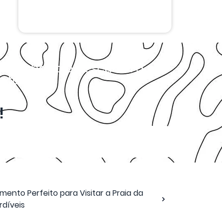
isar abaixo e descubra a
tarifas.
!
nto Perfeito para Visitar a Praia da
rdíveis