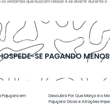
os visitantes que buscam relaxar e se divertir durante o
to para sua próxima Viagem ao pesqu
l economia que oferecemos em nossas 
HOSPEDE-SE PAGANDO MENOS
a Pajuçara em
Descubra Por Que Março é o Mome
Pajuçara: Dicas e Atrações Impe