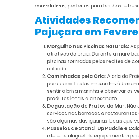
convidativas, perfeitas para banhos refres
Atividades Recomen
Pajuçara em Fevere
Mergulho nas Piscinas Naturais:
As p
atrativos da praia. Durante a maré ba
piscinas formadas pelos recifes de co
colorida.
Caminhadas pela Orla:
A orla da Pra
para caminhadas relaxantes à beira-m
sentir a brisa marinha e observar o
produtos locais e artesanato.
Degustação de Frutos do Mar:
Não d
servidos nas barracas e restaurantes
são algumas das iguarias locais que v
Passeios de Stand-Up Paddle e Cai
oferece aluguel de equipamentos para