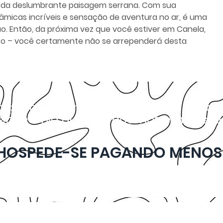
s da deslumbrante paisagem serrana. Com sua
âmicas incríveis e sensação de aventura no ar, é uma
ão. Então, da próxima vez que você estiver em Canela,
eiro – você certamente não se arrependerá desta
to para sua próxima Viagem ao pesqu
l economia que oferecemos em nossas 
HOSPEDE-SE PAGANDO MENOS