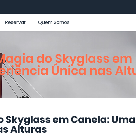
Reservar
Quem Somos
Magia do Skyglass em
eriência Única nas Alt
o Skyglass em Canela: Uma
as Alturas