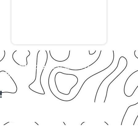
isar abaixo e descubra a
tarifas.
!