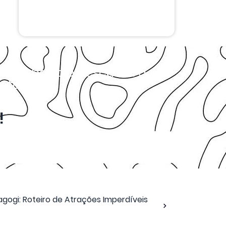
isar abaixo e descubra a
tarifas.
!
gogi: Roteiro de Atrações Imperdíveis