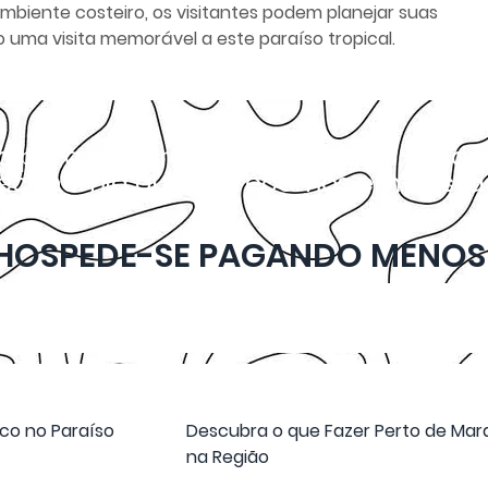
biente costeiro, os visitantes podem planejar suas
o uma visita memorável a este paraíso tropical.
to para sua próxima Viagem ao pesqu
l economia que oferecemos em nossas 
HOSPEDE-SE PAGANDO MENOS
co no Paraíso
Descubra o que Fazer Perto de Mara
na Região